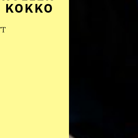
S KOKKO
FT