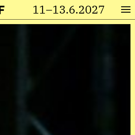
F
11–13.6.2027
M