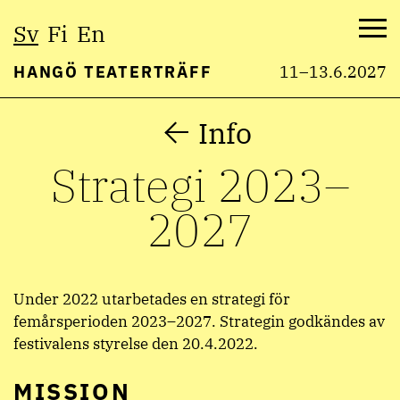
Välj
Sv
Fi
En
språk:
Me
HANGÖ TEATERTRÄFF
11–13.6.2027
Hoppa
Info
till
innehåll
Strategi 2023–
2027
Under 2022 utarbetades en strategi för
femårsperioden 2023–2027. Strategin godkändes av
festivalens styrelse den 20.4.2022.
MISSION