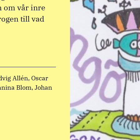
h om vår inre
rogen till vad
vig Allén, Oscar
nnina Blom, Johan