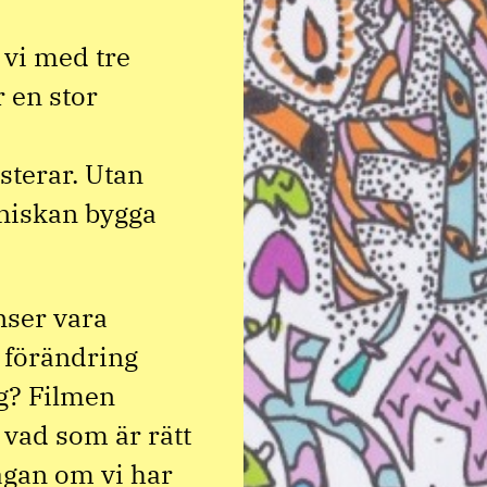
 vi med tre
r en stor
sterar. Utan
nniskan bygga
anser vara
e förändring
ng? Filmen
vad som är rätt
frågan om vi har