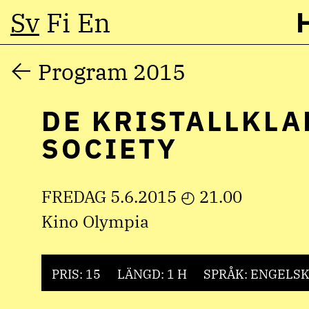
Sv
Fi
En
Hoppa
Program 2015
till
DE KRISTALLKLA
innehåll
SOCIETY
FREDAG 5.6.2015 ◴ 21.00
Kino Olympia
PRIS: 15
LÄNGD: 1 H
SPRÅK: ENGELS