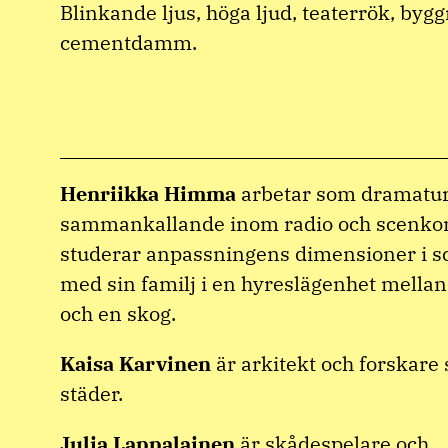
Blinkande ljus, höga ljud, teaterrök, byg
cementdamm.
Henriikka Himma
arbetar som dramatur
sammankallande inom radio och scenko
studerar anpassningens dimensioner i s
med sin familj i en hyreslägenhet mella
och en skog.
Kaisa Karvinen
är arkitekt och forskare 
städer.
Julia Lappalainen
är skådespelare och