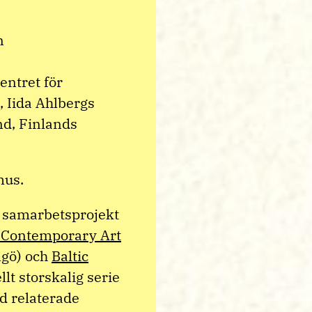
n
entret för
, Iida Ahlbergs
nd, Finlands
mus.
t samarbetsprojekt
 Contemporary Art
ngö) och
Baltic
lt storskalig serie
d relaterade