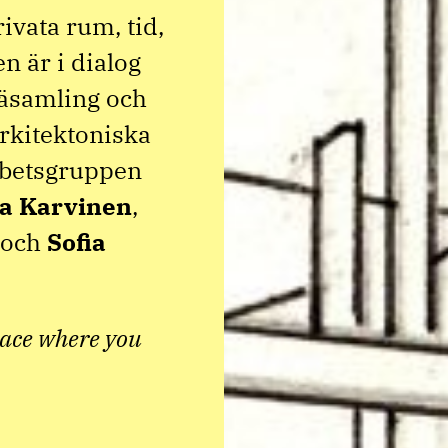
vata rum, tid,
n är i dialog
säsamling och
rkitektoniska
Arbetsgruppen
a Karvinen
,
och
Sofia
lace where you