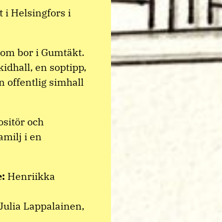
 i Helsingfors i
som bor i Gumtäkt.
kidhall, en soptipp,
n offentlig simhall
sitör och
milj i en
e:
Henriikka
 Julia Lappalainen,