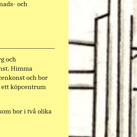
gnads- och
g och
nst. Himma
cenkonst och bor
n ett köpcentrum
som bor i två olika