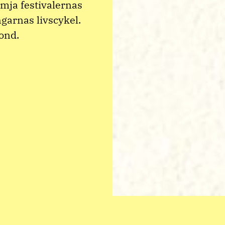
ämja festivalernas
ngarnas livscykel.
fond.