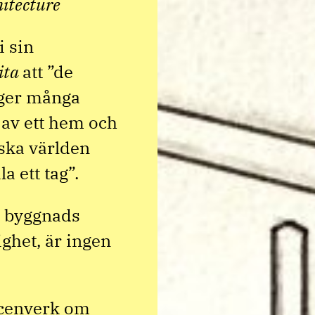
hitecture
i sin
ita
att ”de
 ger många
 av ett hem och
ska världen
a ett tag”.
n byggnads
ghet, är ingen
scenverk om