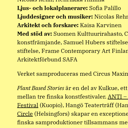
Ljus- och lokalplanerare:
Sofia Palillo
Ljuddesigner och musiker:
Nicolas Reh
Arkitekt och forskare:
Kaisa Karvinen
Med stöd av:
Suomen Kulttuurirahasto, C
konstfrämjande, Samuel Hubers stiftelse
stiftelse, Frame Contemporary Art Finla
Arkitektförbund SAFA
Verket samproduceras med Circus Maxi
Plant Based Stories
är en del av Kulkue, et
mellan tre finska konstfestivaler.
ANTI –
Festival
(Kuopio), Hangö Teaterträff (Ha
Circle
(Helsingfors) skapar en exceptionel
finska samproduktioner tillsammans me