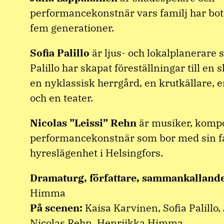
performancekonstnär vars familj har bott
fem generationer.
Sofia Palillo
är ljus- och lokalplanerare 
Palillo har skapat föreställningar till en s
en nyklassisk herrgård, en krutkällare, e
och en teater.
Nicolas ”Leissi” Rehn
är musiker, kompo
performancekonstnär som bor med sin fa
hyreslägenhet i Helsingfors.
Dramaturg, författare, sammankalland
Himma
På scenen:
Kaisa Karvinen, Sofia Palillo,
Nicolas Rehn, Henriikka Himma