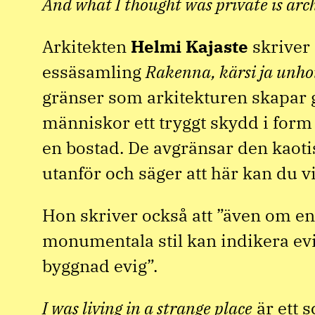
And what I thought was private is arc
Arkitekten
Helmi
Kajaste
skriver 
essäsamling
Rakenna, kärsi ja unho
gränser som arkitekturen skapar
människor ett tryggt skydd i form
en bostad. De avgränsar den kaoti
utanför och säger att här kan du vil
Hon skriver också att ”även om e
monumentala stil kan indikera evi
byggnad evig”.
I was living in a strange place
är ett 