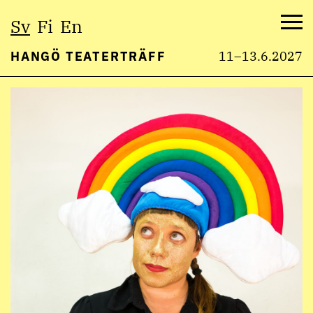
Välj
Sv
Fi
En
språk:
Me
HANGÖ TEATERTRÄFF
11–13.6.2027
Hoppa
till
innehåll