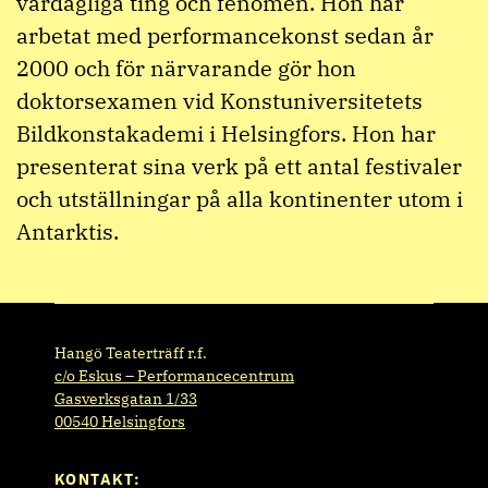
vardagliga ting och fenomen. Hon har
arbetat med performancekonst sedan år
2000 och för närvarande gör hon
doktorsexamen vid Konstuniversitetets
Bildkonstakademi i Helsingfors. Hon har
presenterat sina verk på ett antal festivaler
och utställningar på alla kontinenter utom i
Antarktis.
Hangö Teaterträff r.f.
c/o Eskus – Performancecentrum
Gasverksgatan 1/33
00540 Helsingfors
KONTAKT: