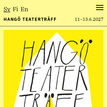
Välj
Sv
Fi
En
språk:
Me
HANGÖ TEATERTRÄFF
11–13.6.2027
Hoppa
till
innehåll