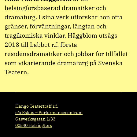
helsingforsbaserad dramatiker och
dramaturg. I sina verk utforskar hon ofta
gränser, förväntningar, längtan och
tragikomiska vinklar. Häggblom utsågs
2018 till Labbet r.f. första
residensdramatiker och jobbar för tillfället
som vikarierande dramaturg på Svenska
Teatern.
Hangö Teaterträff r.f.
c/o Eskus – Performancecentrum
Gasverksgatan 1/33
00540 Helsingfors