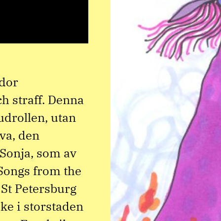
odor
h straff. Denna
udrollen, utan
va, den
Sonja, som av
d Songs from the
 St Petersburg
ke i storstaden