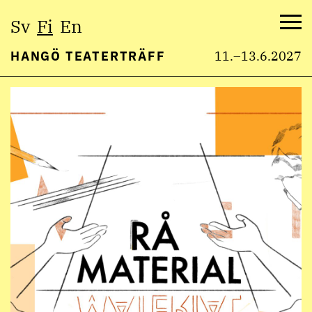
Valitse
Sv
Fi
En
kieli:
Val
HANGÖ TEATERTRÄFF
11.–13.6.2027
Hyppää
sisältöön