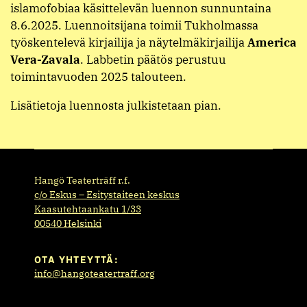
islamofobiaa käsittelevän luennon sunnuntaina
8.6.2025. Luennoitsijana toimii Tukholmassa
työskentelevä kirjailija ja näytelmäkirjailija
America
Vera-Zavala
. Labbetin päätös perustuu
toimintavuoden 2025 talouteen.
Lisätietoja luennosta julkistetaan pian.
Hangö Teaterträff r.f.
c/o Eskus – Esitystaiteen keskus
Kaasutehtaankatu 1/33
00540 Helsinki
OTA YHTEYTTÄ:
info@hangoteatertraff.org