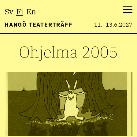
Valitse
Sv
Fi
En
kieli:
Val
HANGÖ TEATERTRÄFF
11.–13.6.2027
Hyppää
Ohjelma 2005
sisältöön