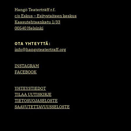
Hangö Teaterträff r.f.
c/o Eskus – Esitystaiteen keskus
Kaasutehtaankatu 1/33
00540 Helsinki
OTA YHTEYTTÄ:
info@hangoteatertraff.org
INSTAGRAM
FACEBOOK
YHTEYSTIEDOT
TILAA UUTISKIRJE
TIETOSUOJASELOSTE
SAAVUTETTAVUUSSELOSTE