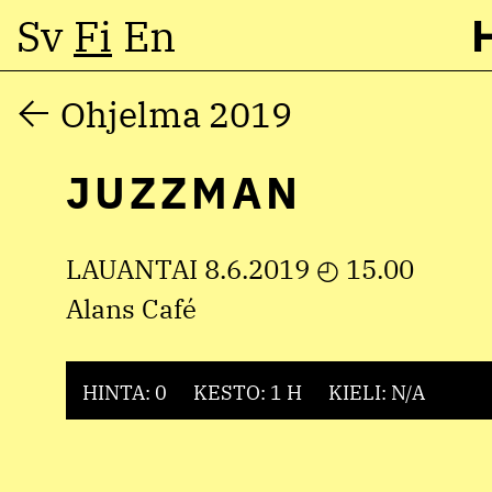
Sv
Fi
En
Hyppää
Ohjelma 2019
sisältöön
JUZZMAN
LAUANTAI 8.6.2019 ◴ 15.00
Alans Café
HINTA: 0
KESTO: 1 H
KIELI: N/A