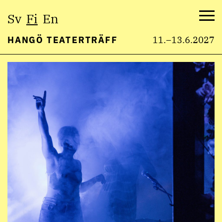
Valitse
Sv
Fi
En
kieli:
Val
HANGÖ TEATERTRÄFF
11.–13.6.2027
Hyppää
sisältöön