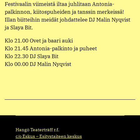
Festivaalin viimeistä iltaa juhlitaan Antonia-
palkinnon, kiitospuheiden ja tanssin merkeissä!
Illan biitteihin meidät johdattelee DJ Malin Nyqvist
ja Slaya Bit.
Klo 21.00 Ovet ja baari auki
Klo 21.45 Antonia-palkinto ja puheet
Klo 22.30 DJ Slaya Bit
Klo 00.00 DJ Malin Nyqvist
Hangö Teaterträff r.f.
c/o Eskus – Esitystaiteen keskus