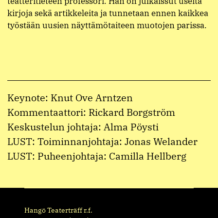
teatteritieteen professori. Hän on julkaissut useita
kirjoja sekä artikkeleita ja tunnetaan ennen kaikkea
työstään uusien näyttämötaiteen muotojen parissa.
Keynote: Knut Ove Arntzen
Kommentaattori: Rickard Borgström
Keskustelun johtaja: Alma Pöysti
LUST: Toiminnanjohtaja: Jonas Welander
LUST: Puheenjohtaja: Camilla Hellberg
Hangö Teaterträff r.f.