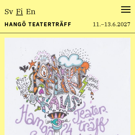
Valitse
Sv
Fi
En
kieli:
Val
HANGÖ TEATERTRÄFF
11.–13.6.2027
Hyppää
sisältöön