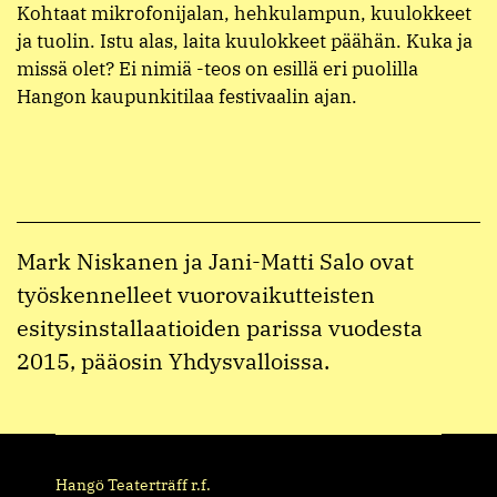
Kohtaat mikrofonijalan, hehkulampun, kuulokkeet
ja tuolin. Istu alas, laita kuulokkeet päähän. Kuka ja
missä olet? Ei nimiä -teos on esillä eri puolilla
Hangon kaupunkitilaa festivaalin ajan.
Mark Niskanen ja Jani-Matti Salo ovat
työskennelleet vuorovaikutteisten
esitysinstallaatioiden parissa vuodesta
2015, pääosin Yhdysvalloissa.
Hangö Teaterträff r.f.