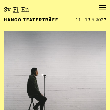
Valitse
Sv
Fi
En
kieli:
Val
HANGÖ TEATERTRÄFF
11.–13.6.2027
Hyppää
sisältöön