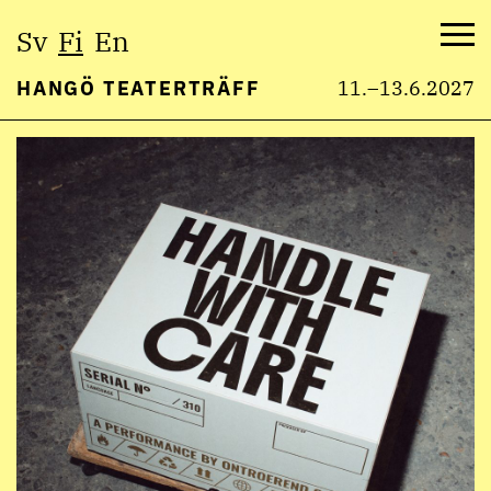
Valitse
Sv
Fi
En
kieli:
Val
HANGÖ TEATERTRÄFF
11.–13.6.2027
Hyppää
sisältöön