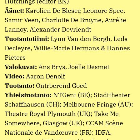
Hutchings (editor EN)
Äänet:
Karolien De Bleser, Leonore Spee,
Samir Veen, Charlotte De Bruyne, Aurélie
Lannoy, Alexander Devriendt
Tuotantotiimi:
Lynn Van den Bergh, Leda
Decleyre, Willie-Marie Hermans & Hannes
Pieters
Valokuvat:
Ans Brys, Joëlle Desmet
Video:
Aaron Denolf
Tuotanto:
Ontroerend Goed
Yhteistuotanto:
NTGent (BE); Stadttheater
Schaffhausen (CH); Melbourne Fringe (AU);
Theatre Royal Plymouth (UK); Take Me
Somewhere, Glasgow (UK); CCAM Scène
Nationale de Vandœuvre (FR); IDFA,