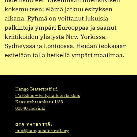
kokemuksen; elämä jatkuu esityksen
aikana. Ryhmä on voittanut lukuisia
palkintoja ympäri Eurooppaa ja saanut
kriitikoiden ylistystä New Yorkissa,
Sydneyssä ja Lontoossa. Heidän teoksiaan
esitetään tällä hetkellä ympäri maailmaa.
Hangö Teaterträff r.f.
c/o Eskus – Esitystaiteen keskus
Kaasutehtaankatu 1/33
00540 Helsinki
OTA YHTEYTTÄ:
info@hangoteatertraff.org