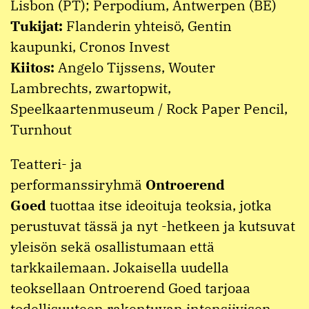
Lisbon (PT); Perpodium, Antwerpen (BE)
Tukijat:
Flanderin yhteisö, Gentin
kaupunki, Cronos Invest
Kiitos:
Angelo Tijssens, Wouter
Lambrechts, zwartopwit,
Speelkaartenmuseum / Rock Paper Pencil,
Turnhout
Teatteri- ja
performanssiryhmä
Ontroerend
Goed
tuottaa itse ideoituja teoksia, jotka
perustuvat tässä ja nyt -hetkeen ja kutsuvat
yleisön sekä osallistumaan että
tarkkailemaan. Jokaisella uudella
teoksellaan Ontroerend Goed tarjoaa
todellisuuteen rakentuvan intensiivisen