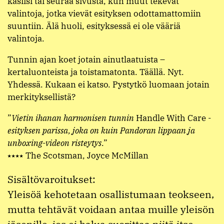
käsiisi tai seuraa sivusta, kun muut tekevät
valintoja, jotka vievät esityksen odottamattomiin
suuntiin. Älä huoli, esityksessä ei ole vääriä
valintoja.
Tunnin ajan koet jotain ainutlaatuista –
kertaluonteista ja toistamatonta. Täällä. Nyt.
Yhdessä. Kukaan ei katso. Pystytkö luomaan jotain
merkityksellistä?
”
Vietin ihanan harmonisen tunnin
Handle With Care
-
esityksen parissa, joka on kuin Pandoran lippaan ja
unboxing-videon risteytys
.”
⭑⭑⭑⭑ The Scotsman, Joyce McMillan
Sisältövaroitukset:
Yleisöä kehotetaan osallistumaan teokseen,
mutta tehtävät voidaan antaa muille yleisön