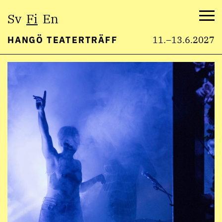
Valitse
Sv
Fi
En
kieli:
Val
HANGÖ TEATERTRÄFF
11.–13.6.2027
Hyppää
sisältöön