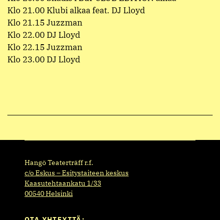
Klo 21.00 Klubi alkaa feat. DJ Lloyd
Klo 21.15 Juzzman
Klo 22.00 DJ Lloyd
Klo 22.15 Juzzman
Klo 23.00 DJ Lloyd
Hangö Teaterträff r.f.
c/o Eskus – Esitystaiteen keskus
Kaasutehtaankatu 1/33
00540 Helsinki
OTA YHTEYTTÄ: