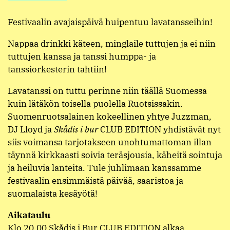
Festivaalin avajaispäivä huipentuu lavatansseihin!
Nappaa drinkki käteen, minglaile tuttujen ja ei niin
tuttujen kanssa ja tanssi humppa- ja
tanssiorkesterin tahtiin!
Lavatanssi on tuttu perinne niin täällä Suomessa
kuin lätäkön toisella puolella Ruotsissakin.
Suomenruotsalainen kokeellinen yhtye Juzzman,
DJ Lloyd ja
Skådis i bur
CLUB EDITION yhdistävät nyt
siis voimansa tarjotakseen unohtumattoman illan
täynnä kirkkaasti soivia teräsjousia, käheitä sointuja
ja heiluvia lanteita. Tule juhlimaan kanssamme
festivaalin ensimmäistä päivää, saaristoa ja
suomalaista kesäyötä!
Aikataulu
Klo 20.00 Skådis i Bur CLUB EDITION alkaa