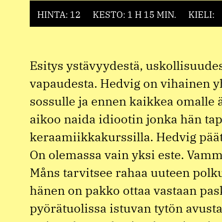
HINTA: 12
KESTO: 1 H 15 MIN.
KIELI:
Esitys ystävyydestä, uskollisuudes
vapaudesta. Hedvig on vihainen y
sossulle ja ennen kaikkea omalle ä
aikoo naida idiootin jonka hän tap
keraamiikkakurssilla. Hedvig päät
On olemassa vain yksi este. Vamma
Måns tarvitsee rahaa uuteen polk
hänen on pakko ottaa vastaan pas
pyörätuolissa istuvan tytön avust