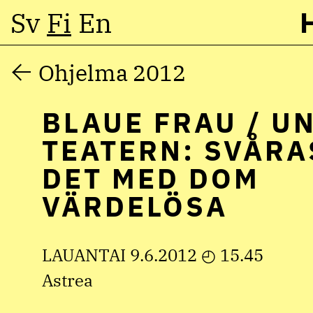
Sv
Fi
En
Hyppää
Ohjelma 2012
sisältöön
BLAUE FRAU / U
TEATERN: SVÅRA
DET MED DOM
VÄRDELÖSA
LAUANTAI 9.6.2012 ◴ 15.45
Astrea