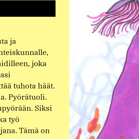
ta ja
hteiskunnalle,
idilleen, joka
asi
tää tuhota häät.
. Pyörätuoli.
upyörään. Siksi
ka työ
ajana. Tämä on