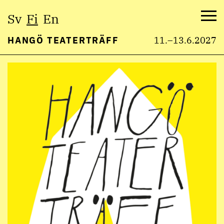
Valitse
Sv
Fi
En
kieli:
Val
HANGÖ TEATERTRÄFF
11.–13.6.2027
Hyppää
sisältöön