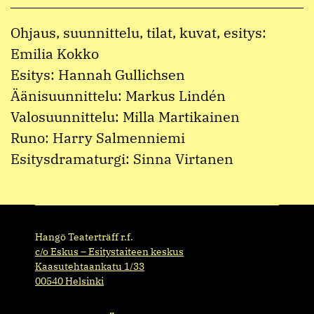
Ohjaus, suunnittelu, tilat, kuvat, esitys:
Emilia Kokko
Esitys: Hannah Gullichsen
Äänisuunnittelu: Markus Lindén
Valosuunnittelu: Milla Martikainen
Runo: Harry Salmenniemi
Esitysdramaturgi: Sinna Virtanen
Hangö Teaterträff r.f.
c/o Eskus – Esitystaiteen keskus
Kaasutehtaankatu 1/33
00540 Helsinki