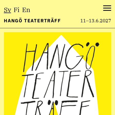
Välj
Sv
Fi
En
språk:
Me
HANGÖ TEATERTRÄFF
11–13.6.2027
Hoppa
till
innehåll