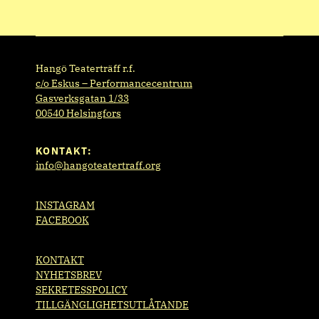
Hangö Teaterträff r.f.
c/o Eskus – Performancecentrum
Gasverksgatan 1/33
00540 Helsingfors
KONTAKT:
info@hangoteatertraff.org
INSTAGRAM
FACEBOOK
KONTAKT
NYHETSBREV
SEKRETESSPOLICY
TILLGÄNGLIGHETSUTLÅTANDE