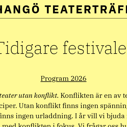
HANGÖ TEATERTRÄF
Välj
språk:
Tidigare festivale
Program 2026
teater utan konflikt.
Konflikten är en av t
iper. Utan konflikt finns ingen spännin
nns ingen urladdning. I år vill vi bjuda i
l med konflikten i fokus. Vi frågar oss 