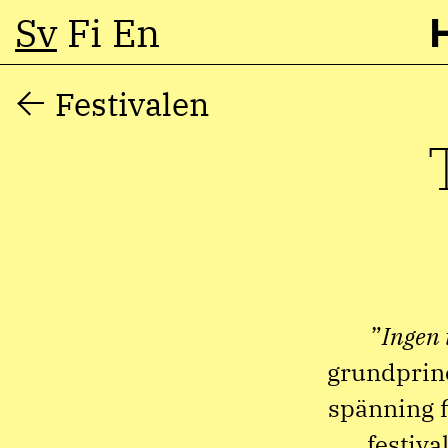
Sv
Fi
En
Hoppa
Festivalen
till
innehåll
”
Ingen 
grundprinc
spänning fi
festiva