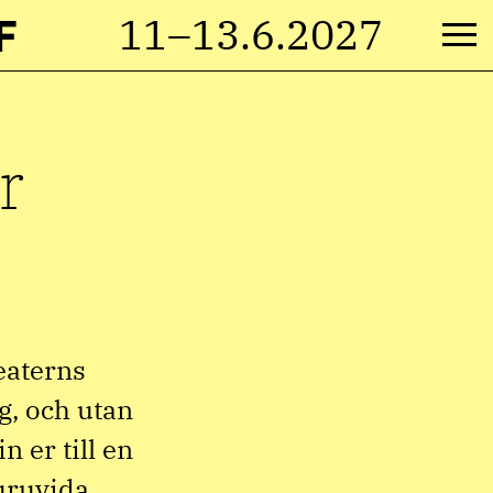
F
11–13.6.2027
M
r
eaterns
g, och utan
n er till en
huruvida