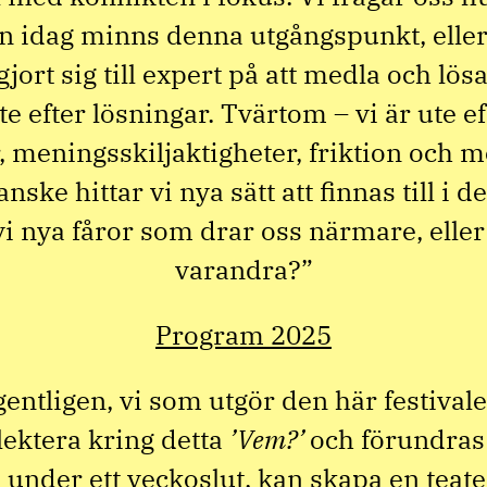
n idag minns denna utgångspunkt, eller
jort sig till expert på att medla och lösa 
ute efter lösningar. Tvärtom – vi är ute eft
 meningsskiljaktigheter, friktion och 
nske hittar vi nya sätt att finnas till i 
 vi nya fåror som drar oss närmare, eller
varandra?”
Program 2025
gentligen, vi som utgör den här festiva
lektera kring detta
’Vem?’
och förundras
 under ett veckoslut, kan skapa en teate