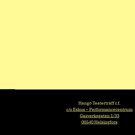
Hangö Teaterträff r.f.
c/o Eskus – Performancecentrum
Gasverksgatan 1/33
00540 Helsingfors