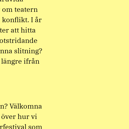
 om teatern
konflikt. I år
er att hitta
motstridande
denna slitning?
 längre ifrån
len? Välkomna
 över hur vi
rfestival som