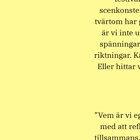
scenkonste
tvärtom har g
är vi inte 
spänningar,
riktningar. Ka
Eller hittar
”Vem är vi e
med att ref
tillsammans,