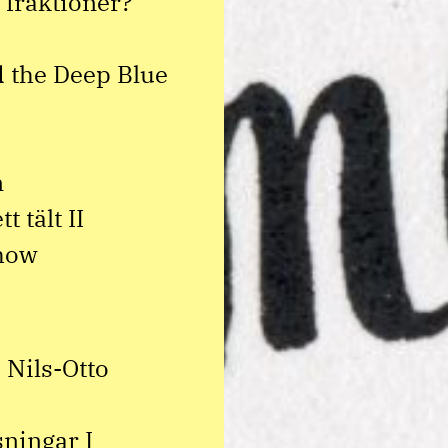
 fraktioner?
 the Deep Blue
n
 tält II
show
 Nils-Otto
ningar I