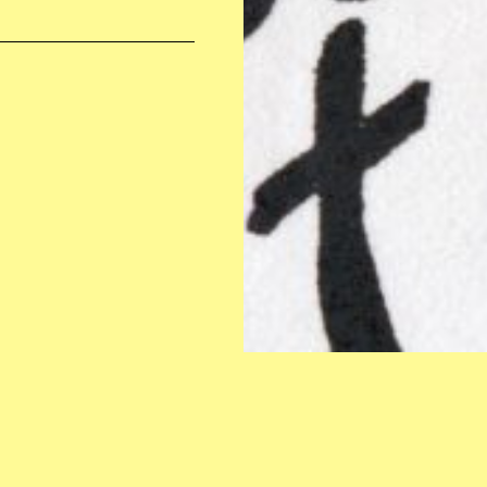
INSTAGRAM
KONTAKT:
FACEBOOK
info@hangoteatertraff.org