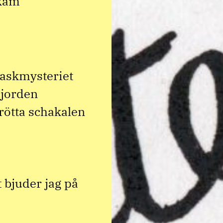
skam
askmysteriet
 jorden
rötta schakalen
t bjuder jag på