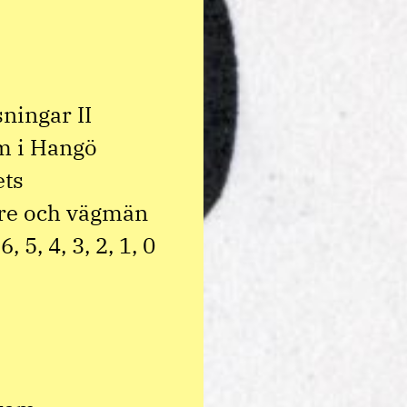
ningar II
em i Hangö
ets
are och vägmän
 5, 4, 3, 2, 1, 0