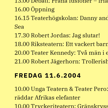
13.00 Debatt: Fräna fusioner – fria
16.00 Öppning
16.15 Teaterhögskolan: Danny and
Sea
17.30 Robert Jordas: Jag slutar!
18.00 Riksteatern: Ett vackert bar
20.00 Teater Kennedy: Två män i ett
21.00 Robert Jägerhorn: Trolleri
FREDAG 11.6.2004
10.00 Unga Teatern & Teater Pero:
räddar Afrikas elefanter
10.00 Tryckeriteatern: Gränskryss