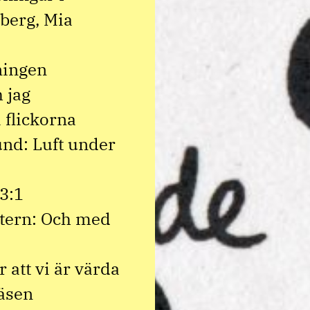
berg, Mia
ningen
 jag
 flickorna
und: Luft under
3:1
atern: Och med
 att vi är värda
väsen