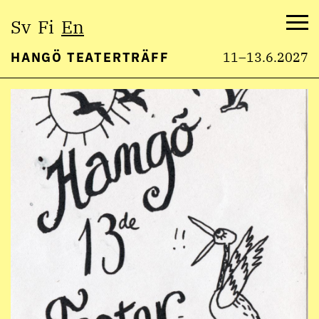
Select
Sv
Fi
En
language:
Me
HANGÖ TEATERTRÄFF
11–13.6.2027
Skip
to
content