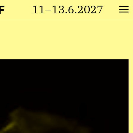
F
11–13.6.2027
M