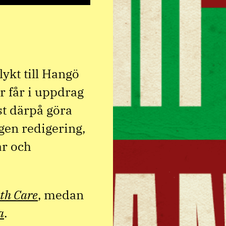
lykt till Hangö
r får i uppdrag
st därpå göra
ngen redigering,
ar och
th Care
, medan
a
.