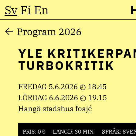
Sv
Fi
En
Hoppa
Program 2026
till
YLE KRITIKERPA
innehåll
TURBOKRITIK
FREDAG 5.6.2026 ◴ 18.45
LÖRDAG 6.6.2026 ◴ 19.15
Hangö stadshus foajé
PRIS: 0 €
LÄNGD: 30 MIN.
SPRÅK: SVE