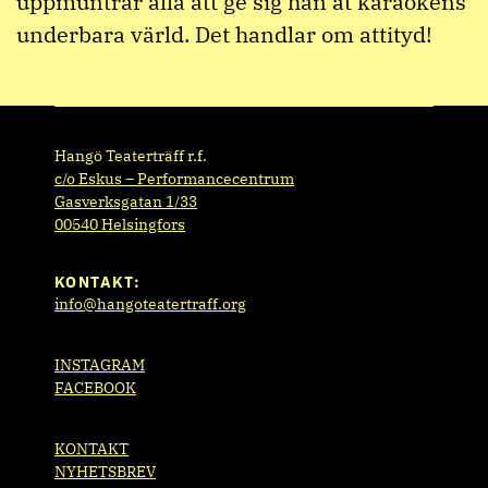
uppmuntrar alla att ge sig hän åt karaokens
underbara värld. Det handlar om attityd!
Hangö Teaterträff r.f.
c/o Eskus – Performancecentrum
Gasverksgatan 1/33
00540 Helsingfors
KONTAKT:
info@hangoteatertraff.org
INSTAGRAM
FACEBOOK
KONTAKT
NYHETSBREV