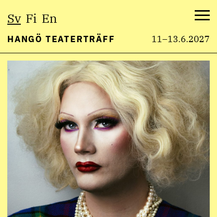
Välj
Sv
Fi
En
språk:
Me
HANGÖ TEATERTRÄFF
11–13.6.2027
Hoppa
till
innehåll