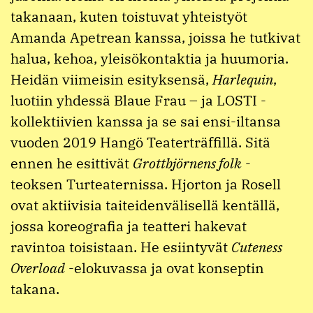
takanaan, kuten toistuvat yhteistyöt
Amanda Apetrean kanssa, joissa he tutkivat
halua, kehoa, yleisökontaktia ja huumoria.
Heidän viimeisin esityksensä,
Harlequin
,
luotiin yhdessä Blaue Frau – ja LOSTI -
kollektiivien kanssa ja se sai ensi-iltansa
vuoden 2019 Hangö Teaterträffillä. Sitä
ennen he esittivät
Grottbjörnens folk
-
teoksen Turteaternissa. Hjorton ja Rosell
ovat aktiivisia taiteidenvälisellä kentällä,
jossa koreografia ja teatteri hakevat
ravintoa toisistaan. He esiintyvät
Cuteness
Overload
-elokuvassa ja ovat konseptin
takana.