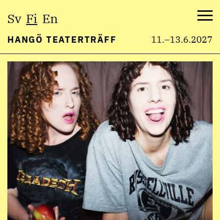
Valitse
Sv
Fi
En
kieli:
Val
HANGÖ TEATERTRÄFF
11.–13.6.2027
Hyppää
sisältöön