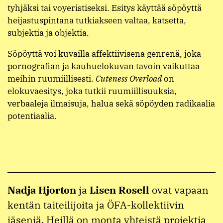
tyhjäksi tai voyeristiseksi. Esitys käyttää söpöyttä
heijastuspintana tutkiakseen valtaa, katsetta,
subjektia ja objektia.
Söpöyttä voi kuvailla affektiivisena genrenä, joka
pornografian ja kauhuelokuvan tavoin vaikuttaa
meihin ruumiillisesti.
Cuteness Overload
on
elokuvaesitys, joka tutkii ruumiillisuuksia,
verbaaleja ilmaisuja, halua sekä söpöyden radikaalia
potentiaalia.
Nadja Hjorton
ja
Lisen Rosell
ovat vapaan
kentän taiteilijoita ja ÖFA-kollektiivin
jäseniä. Heillä on monta yhteistä projektia