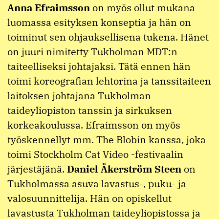
Anna Efraimsson
on myös ollut mukana
luomassa esityksen konseptia ja hän on
toiminut sen ohjauksellisena tukena. Hänet
on juuri nimitetty Tukholman MDT:n
taiteelliseksi johtajaksi. Tätä ennen hän
toimi koreografian lehtorina ja tanssitaiteen
laitoksen johtajana Tukholman
taideyliopiston tanssin ja sirkuksen
korkeakoulussa. Efraimsson on myös
työskennellyt mm. The Blobin kanssa, joka
toimi Stockholm Cat Video -festivaalin
järjestäjänä.
Daniel Åkerström Steen
on
Tukholmassa asuva lavastus-, puku- ja
valosuunnittelija. Hän on opiskellut
lavastusta Tukholman taideyliopistossa ja