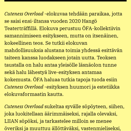
Cuteness Overload
-elokuvaa tehdään paraikaa, jotta
se saisi ensi-iltansa vuoden 2020 Hangö
Teaterträffillä. Elokuva perustuu ÖFA-kollektiivin
samannimiseen esitykseen, mutta on itsenäinen,
kokeellinen teos. Se tutkii elokuvan
mahdollisuuksia alustana toimia yhdessä esittävän
taiteen kanssa luodakseen jotain uutta. Teoksen
taustalla on halu antaa yleisölle läsnäolon tunne
sekä halu lähestyä live-esityksen antamaa
kokemusta. ÖFA haluaa tutkia tapoja tuoda esiin
Cuteness Overload
-esityksen huumori ja estetiikka
elokuvaformaatin kautta.
Cuteness Overload
sukeltaa syvälle söpöyteen, siihen,
joka luokitellaan äärimmäiseksi, rajalla olevaksi,
LIIAN söpöksi, ja tarkastelee milloin se menee
överiksi ja muuttuu ällöttäväksi, vastenmieliseksi,