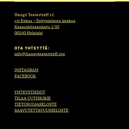
Hangö Teaterträff r.f.
c/o Eskus – Esitystaiteen keskus
Kaasutehtaankatu 1/33
00540 Helsinki
OTA YHTEYTTÄ:
info@hangoteatertraff.org
INSTAGRAM
FACEBOOK
YHTEYSTIEDOT
TILAA UUTISKIRJE
TIETOSUOJASELOSTE
SAAVUTETTAVUUSSELOSTE