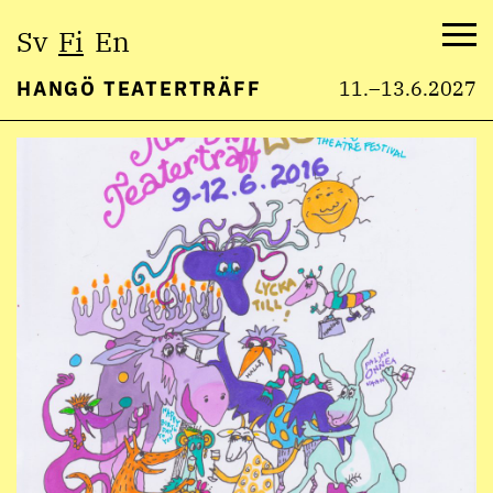
Valitse
Sv
Fi
En
kieli:
Val
HANGÖ TEATERTRÄFF
11.–13.6.2027
Hyppää
sisältöön