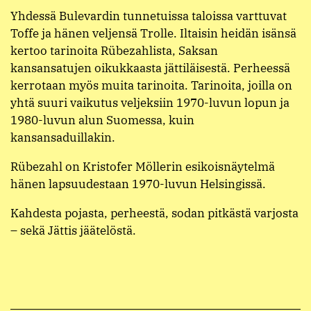
Yhdessä Bulevardin tunnetuissa taloissa varttuvat
Toffe ja hänen veljensä Trolle. Iltaisin heidän isänsä
kertoo tarinoita Rübezahlista, Saksan
kansansatujen oikukkaasta jättiläisestä. Perheessä
kerrotaan myös muita tarinoita. Tarinoita, joilla on
yhtä suuri vaikutus veljeksiin 1970-luvun lopun ja
1980-luvun alun Suomessa, kuin
kansansaduillakin.
Rübezahl on Kristofer Möllerin esikoisnäytelmä
hänen lapsuudestaan 1970-luvun Helsingissä.
Kahdesta pojasta, perheestä, sodan pitkästä varjosta
– sekä Jättis jäätelöstä.