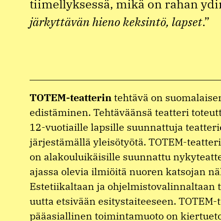
tiimellyksessä, mikä on rahan ydin
järkyttävän hieno keksintö, lapset
.”
TOTEM-teatterin
tehtävä on suomalaisen
edistäminen. Tehtäväänsä teatteri toteut
12-vuotiaille lapsille suunnattuja teatter
järjestämällä yleisötyötä. TOTEM-teatte
on alakouluikäisille suunnattu nykyteatter
ajassa olevia ilmiöitä nuoren katsojan n
Estetiikaltaan ja ohjelmistovalinnaltaan te
uutta etsivään esitystaiteeseen. TOTEM-t
pääasiallinen toimintamuoto on kiertuet