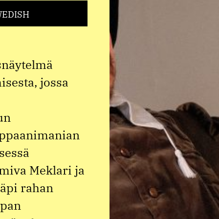
WEDISH
snäytelmä
isesta, jossa
un
ulppaanimanian
sessä
miva Meklari ja
läpi rahan
upan