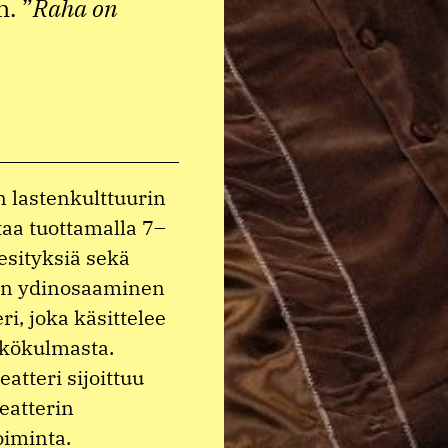
. ”
Raha on
 lastenkulttuurin
taa tuottamalla 7–
iesityksiä sekä
rin ydinosaaminen
i, joka käsittelee
äkökulmasta.
atteri sijoittuu
eatterin
oiminta.