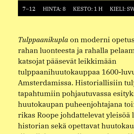
7–12
HINTA: 8
KESTO: 1 H
KIELI: S
Tulppaanikupla
on moderni opetu
rahan luonteesta ja rahalla pelaam
katsojat pääsevät leikkimään
tulppaanihuutokauppaa 1600-luv
Amsterdamissa. Historiallisiin t
tapahtumiin pohjautuvassa esityk
huutokaupan puheenjohtajana toi
rikas Roope johdattelevat yleisöä 
historian sekä opettavat huutoka