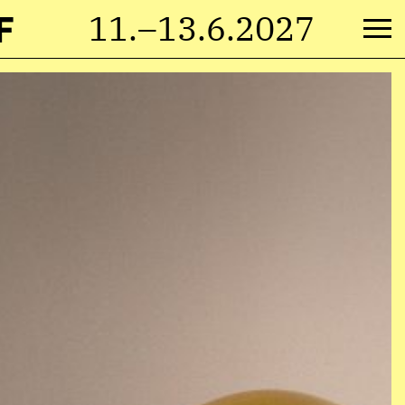
F
11.–13.6.2027
Va