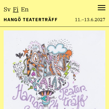
Valitse
Sv
Fi
En
kieli:
Val
HANGÖ TEATERTRÄFF
11.–13.6.2027
Hyppää
sisältöön