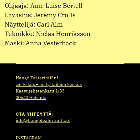
Ohjaaja: Ann-Luise Bertell
Lavastus: Jeremy Crotts
Näyttelijä: Carl Alm
Teknikko: Niclas Henriksson
Maski: Anna Vesterback
Hangö Teaterträff r.f.
c/o Eskus – Esitystaiteen keskus
Kaasutehtaankatu 1/33
00540 Helsinki
OTA YHTEYTTÄ:
info@hangoteatertraff.org
INSTAGRAM