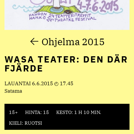
Ohjelma 2015
WASA TEATER: DEN DÄR
FJÄRDE
LAUANTAI 6.6.2015 ◴ 17.45
Satama
15+
HINTA: 15
KESTO: 1 H 10 MIN.
KIELI: RUOTSI