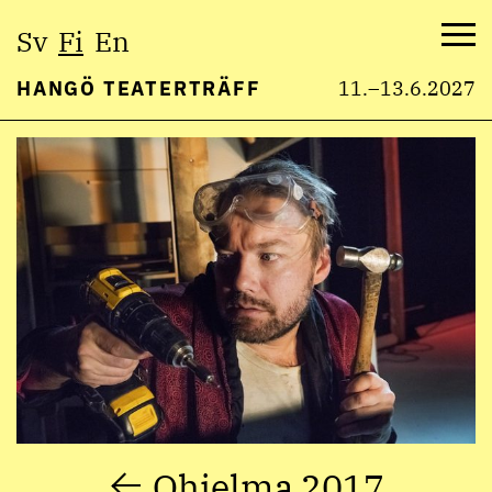
Valitse
Sv
Fi
En
kieli:
Val
HANGÖ TEATERTRÄFF
11.–13.6.2027
Hyppää
sisältöön
Ohjelma 2017