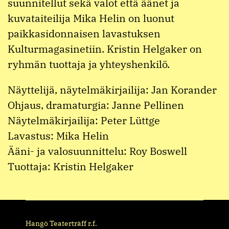
suunnitellut sekä valot että äänet ja
kuvataiteilija Mika Helin on luonut
paikkasidonnaisen lavastuksen
Kulturmagasinetiin. Kristin Helgaker on
ryhmän tuottaja ja yhteyshenkilö.
Näyttelijä, näytelmäkirjailija: Jan Korander
Ohjaus, dramaturgia: Janne Pellinen
Näytelmäkirjailija: Peter Lüttge
Lavastus: Mika Helin
Ääni- ja valosuunnittelu: Roy Boswell
Tuottaja: Kristin Helgaker
Hangö Teaterträff r.f.