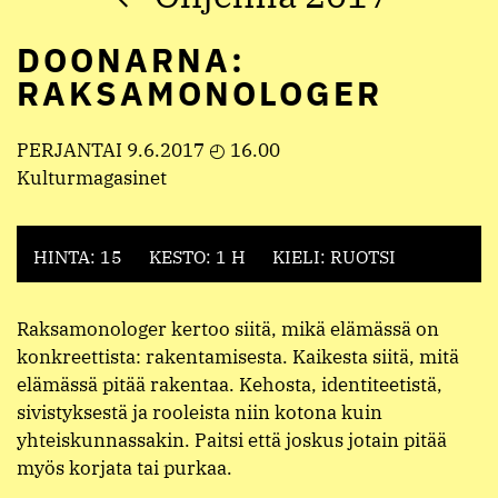
DOONARNA:
RAKSAMONOLOGER
PERJANTAI 9.6.2017 ◴ 16.00
Kulturmagasinet
HINTA: 15
KESTO: 1 H
KIELI: RUOTSI
Raksamonologer kertoo siitä, mikä elämässä on
konkreettista: rakentamisesta. Kaikesta siitä, mitä
elämässä pitää rakentaa. Kehosta, identiteetistä,
sivistyksestä ja rooleista niin kotona kuin
yhteiskunnassakin. Paitsi että joskus jotain pitää
myös korjata tai purkaa.