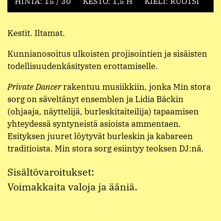
HINTA: 15 / 30
KESTO: 1,5 H
KIELI: RUOTSI
Kestit. Iltamat.
Kunnianosoitus ulkoisten projisointien ja sisäisten
todellisuudenkäsitysten erottamiselle.
Private Dancer
rakentuu musiikkiin, jonka Min stora
sorg on säveltänyt ensemblen ja Lidia Bäckin
(ohjaaja, näyttelijä, burleskitaiteilija) tapaamisen
yhteydessä syntyneistä asioista ammentaen.
Esityksen juuret löytyvät burleskin ja kabareen
traditioista. Min stora sorg esiintyy teoksen DJ:nä.
Sisältövaroitukset:
Voimakkaita valoja ja ääniä.