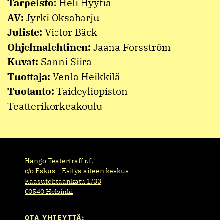
Tarpeisto:
Heli Hyytiä
AV:
Jyrki Oksaharju
Juliste:
Victor Bäck
Ohjelmalehtinen:
Jaana Forsström
Kuvat:
Sanni Siira
Tuottaja:
Venla Heikkilä
Tuotanto:
Taideyliopiston
Teatterikorkeakoulu
Hangö Teaterträff r.f.
c/o Eskus – Esitystaiteen keskus
Kaasutehtaankatu 1/33
00540 Helsinki
OTA YHTEYTTÄ: