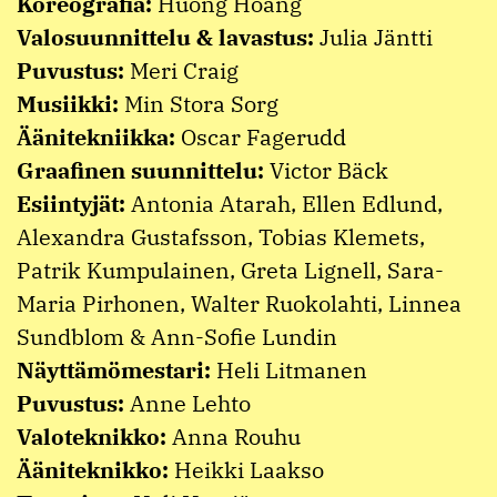
Koreografia:
Huong Hoang
Valosuunnittelu & lavastus:
Julia Jäntti
Puvustus:
Meri Craig
Musiikki:
Min Stora Sorg
Äänitekniikka:
Oscar Fagerudd
Graafinen suunnittelu:
Victor Bäck
Esiintyjät:
Antonia Atarah, Ellen Edlund,
Alexandra Gustafsson, Tobias Klemets,
Patrik Kumpulainen, Greta Lignell, Sara-
Maria Pirhonen, Walter Ruokolahti, Linnea
Sundblom & Ann-Sofie Lundin
Näyttämömestari:
Heli Litmanen
Puvustus:
Anne Lehto
Valoteknikko:
Anna Rouhu
Ääniteknikko:
Heikki Laakso