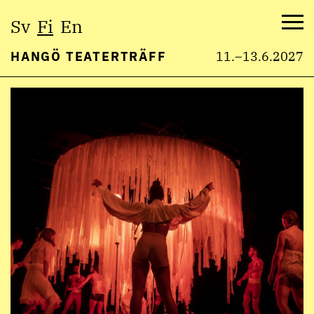
Valitse
Sv
Fi
En
kieli:
Val
HANGÖ TEATERTRÄFF
11.–13.6.2027
Hyppää
sisältöön