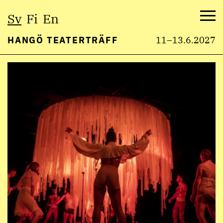
Välj
Sv
Fi
En
språk:
Me
HANGÖ TEATERTRÄFF
11–13.6.2027
Hoppa
till
innehåll