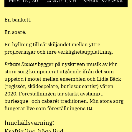
PRIS: 15 / 30
LÄNGD: 1,5 H
SPRÅK: SVENSKA
En bankett.
En soaré.
En hyllning till särskiljandet mellan yttre
projiceringar och inre verklighetsuppfattning.
Private Dancer
bygger på nyskriven musik av Min
stora sorg komponerat utgående ifrån det som
uppstod i mötet mellan ensemblen och Lidia Bäck
(regissör, skådespelare, burlesqueartist) våren
2020. Föreställningen tar starkt avstamp i
burlesque- och cabarét traditionen. Min stora sorg
fungerar live som föreställningens DJ.
Innehållsvarning:
Kraftig ljus, höga ljud.