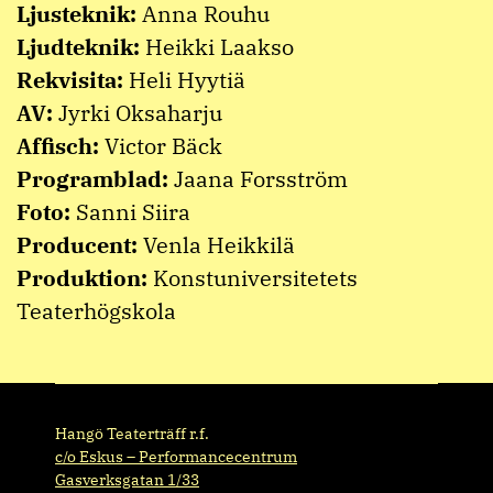
Ljusteknik:
Anna Rouhu
Ljudteknik:
Heikki Laakso
Rekvisita:
Heli Hyytiä
AV:
Jyrki Oksaharju
Affisch:
Victor Bäck
Programblad:
Jaana Forsström
Foto:
Sanni Siira
Producent:
Venla Heikkilä
Produktion:
Konstuniversitetets
Teaterhögskola
Hangö Teaterträff r.f.
c/o Eskus – Performancecentrum
Gasverksgatan 1/33