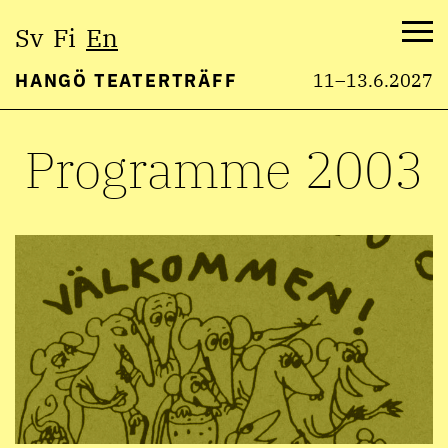
Select
Sv
Fi
En
language:
Me
HANGÖ TEATERTRÄFF
11–13.6.2027
Skip
Programme 2003
to
content