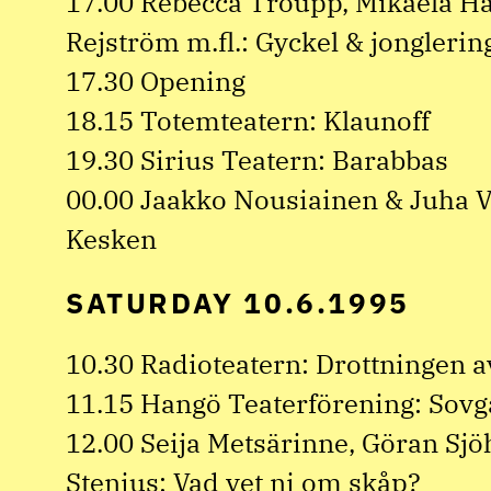
17.00 Rebecca Troupp, Mikaela Ha
Rejström m.fl.: Gyckel & jonglerin
17.30 Opening
18.15 Totemteatern: Klaunoff
19.30 Sirius Teatern: Barabbas
00.00 Jaakko Nousiainen & Juha V
Kesken
SATURDAY 10.6.1995
10.30 Radioteatern: Drottningen 
11.15 Hangö Teaterförening: Sovg
12.00 Seija Metsärinne, Göran Sj
Stenius: Vad vet ni om skåp?