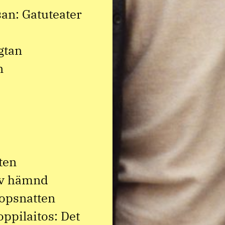
an: Gatuteater
gtan
n
ten
av hämnd
lopsnatten
oppilaitos: Det