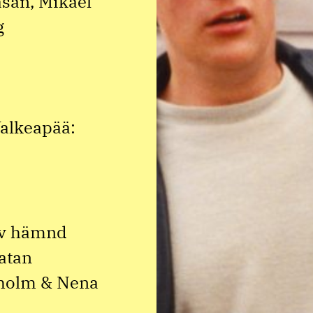
san, Mikael
g
alkeapää:
av hämnd
atan
öholm & Nena