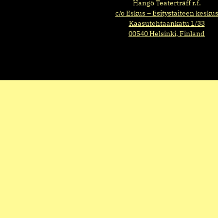
Hangö Teaterträff r.f.
c/o Eskus – Esitystaiteen kesku
Kaasutehtaankatu 1/33
00540 Helsinki, Finland