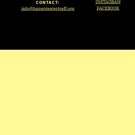
INSTAGRAM
CONTACT:
s
FACEBOOK
info@hangoteatertraff.org