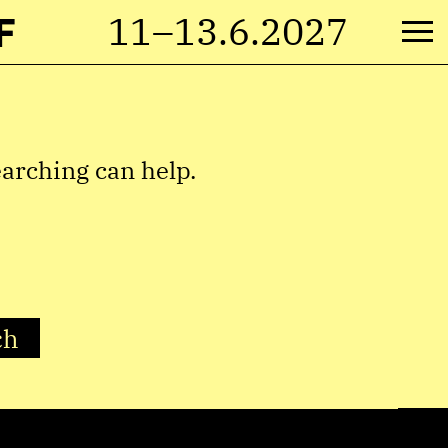
F
11–13.6.2027
M
earching can help.