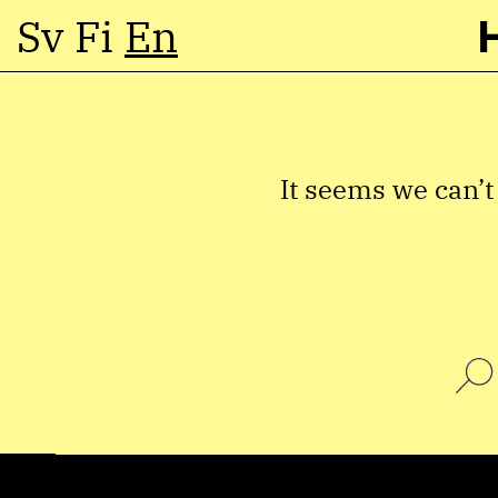
Sv
Fi
En
Skip
to
content
It seems we can’t