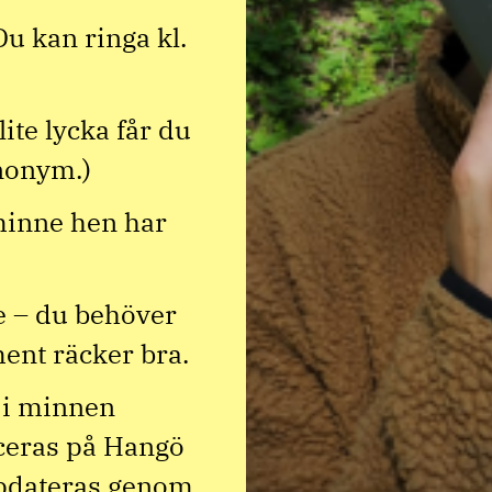
 Du kan ringa kl.
ite lycka får du
anonym.)
 minne hen har
e – du behöver
ment räcker bra.
 i minnen
iceras på Hangö
ppdateras genom