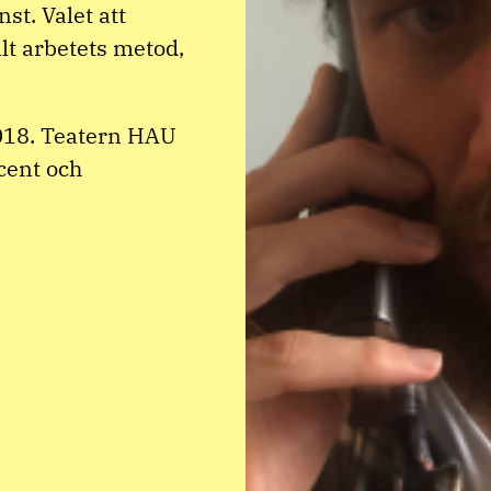
st. Valet att
llt arbetets metod,
2018. Teatern HAU
cent och