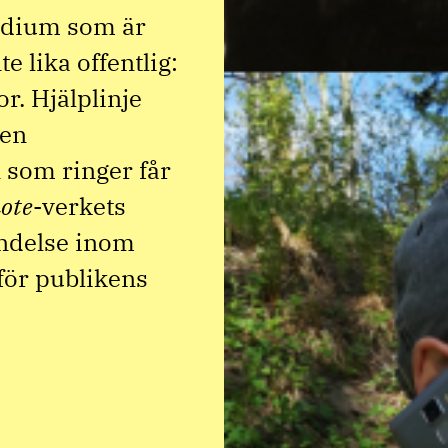
medium som är
e lika offentlig:
r. Hjälplinje
 en
n som ringer får
ote
-verkets
ändelse inom
för publikens