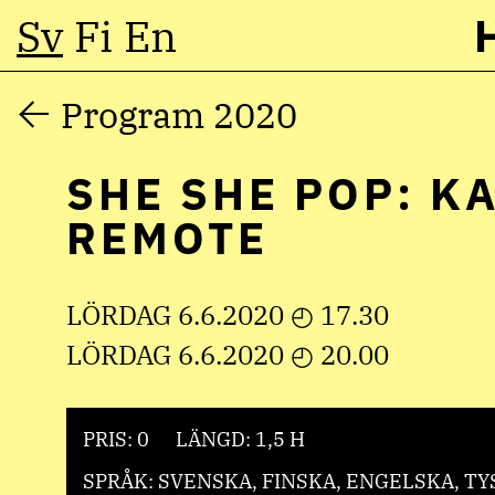
Sv
Fi
En
Hoppa
Program 2020
till
SHE SHE POP: K
innehåll
REMOTE
LÖRDAG 6.6.2020 ◴ 17.30
LÖRDAG 6.6.2020 ◴ 20.00
PRIS: 0
LÄNGD: 1,5 H
SPRÅK: SVENSKA, FINSKA, ENGELSKA, TY