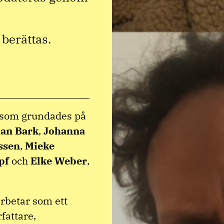
berättas.
v som grundades på
ian Bark
,
Johanna
ssen
,
Mieke
pf
och
Elke Weber
,
rbetar som ett
rfattare,