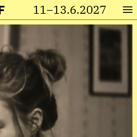
F
11–13.6.2027
M