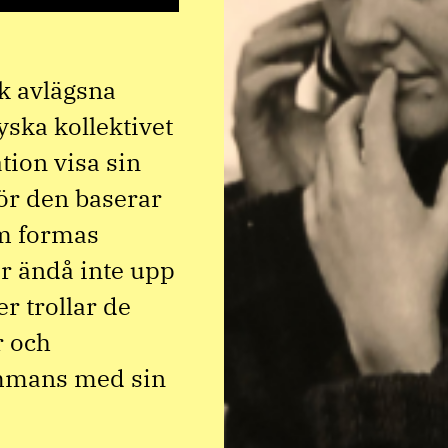
k avlägsna
ska kollektivet
tion visa sin
 för den baserar
om formas
r ändå inte upp
r trollar de
r och
sammans med sin