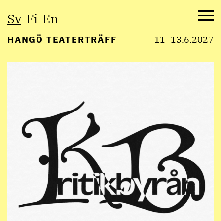
Välj
Sv
Fi
En
språk:
Me
HANGÖ TEATERTRÄFF
11–13.6.2027
Hoppa
till
innehåll