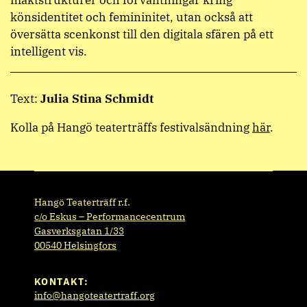
könsidentitet och femininitet, utan också att
översätta scenkonst till den digitala sfären på ett
intelligent vis.
Text:
Julia Stina Schmidt
Kolla på Hangö teaterträffs festivalsändning
här
.
Hangö Teaterträff r.f.
c/o Eskus – Performancecentrum
Gasverksgatan 1/33
00540 Helsingfors
KONTAKT:
info@hangoteatertraff.org