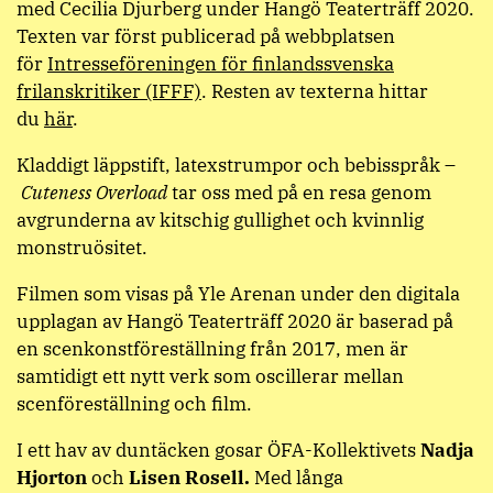
med Cecilia Djurberg under Hangö Teaterträff 2020.
Texten var först publicerad på webbplatsen
för
Intresseföreningen för finlandssvenska
frilanskritiker (IFFF)
. Resten av texterna hittar
du
här
.
Kladdigt läppstift, latexstrumpor och bebisspråk –
Cuteness Overload
tar oss med på en resa genom
avgrunderna av kitschig gullighet och kvinnlig
monstruösitet.
Filmen som visas på Yle Arenan under den digitala
upplagan av Hangö Teaterträff 2020 är baserad på
en scenkonstföreställning från 2017, men är
samtidigt ett nytt verk som oscillerar mellan
scenföreställning och film.
I ett hav av duntäcken gosar ÖFA-Kollektivets
Nadja
Hjorton
och
Lisen Rosell.
Med långa