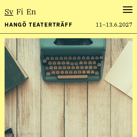
Välj
Sv
Fi
En
språk:
Me
HANGÖ TEATERTRÄFF
11–13.6.2027
Hoppa
till
innehåll