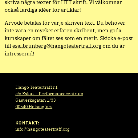
skriva några texter för HTT skrift. Vi välkomnar
också färdiga idéer för artiklar!
Arvode betalas för varje skriven text. Du behöver
inte vara en mycket erfaren skribent, men goda
kunskaper om fältet ses som en merit. Skicka e-post
till
essi.brunberg@hangoteatertraff.org
om du är
intresserad!
Hangö Teaterträff r.f.
c/o Eskus – Performancecentrum
Gasverksgatan 1/33
00540 Helsingfors
KONTAKT:
info@hangoteatertraff.org