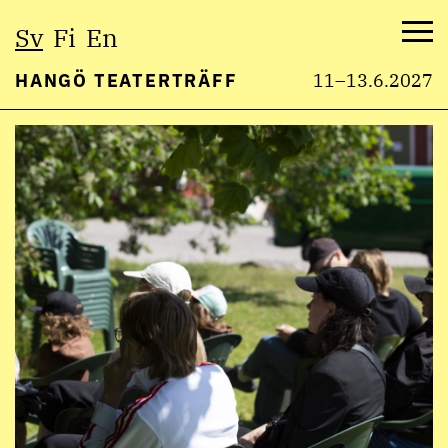
Välj
Sv
Fi
En
språk:
Me
HANGÖ TEATERTRÄFF
11–13.6.2027
Hoppa
till
innehåll