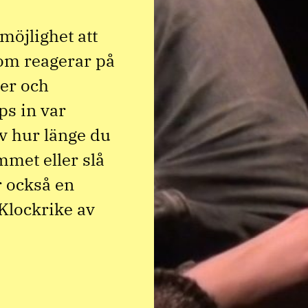
möjlighet att
som reagerar på
ner och
ps in var
lv hur länge du
mmet eller slå
r också en
 Klockrike av