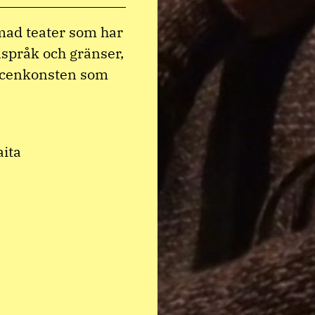
omad teater som har
språk och gränser,
scenkonsten som
aita