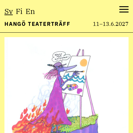
Välj
Sv
Fi
En
språk:
Me
HANGÖ TEATERTRÄFF
11–13.6.2027
Hoppa
till
innehåll