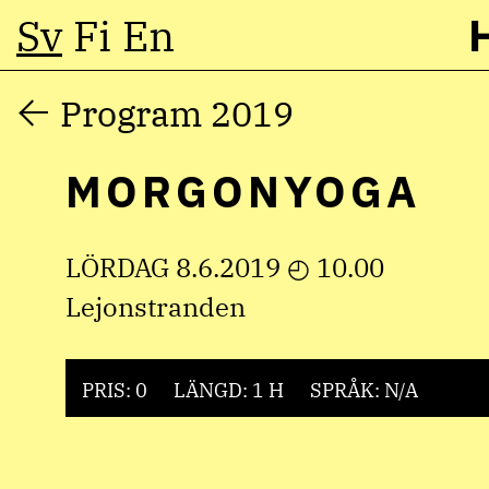
Sv
Fi
En
Hoppa
Program 2019
till
MORGONYOGA
innehåll
LÖRDAG 8.6.2019 ◴ 10.00
Lejonstranden
PRIS: 0
LÄNGD: 1 H
SPRÅK: N/A