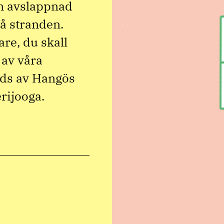
en avslappnad
å stranden.
are, du skall
n av våra
uds av Hangös
erijooga.