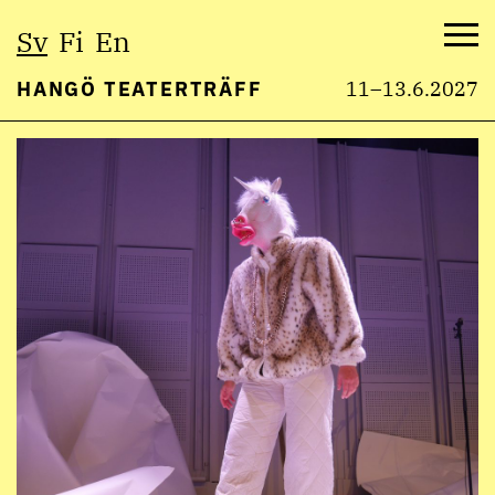
Välj
Sv
Fi
En
språk:
Me
HANGÖ TEATERTRÄFF
11–13.6.2027
Hoppa
till
innehåll