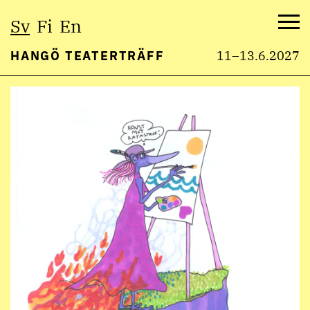
Välj
Sv
Fi
En
språk:
Me
HANGÖ TEATERTRÄFF
11–13.6.2027
Hoppa
till
innehåll