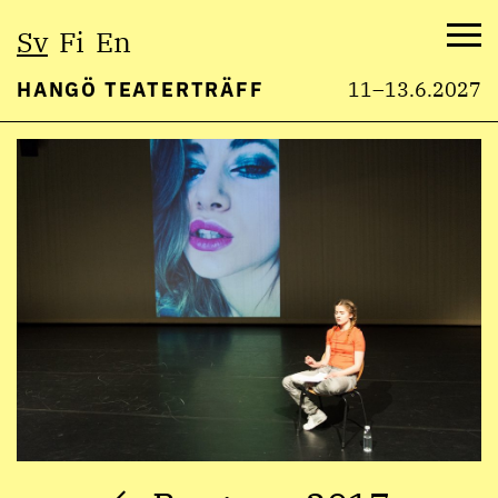
Välj
Sv
Fi
En
språk:
Me
HANGÖ TEATERTRÄFF
11–13.6.2027
Hoppa
till
innehåll