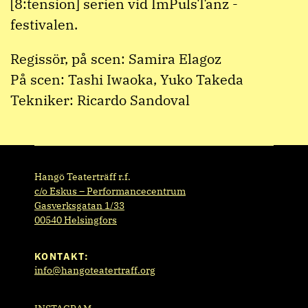
[8:tension] serien vid ImPulsTanz -
festivalen.
Regissör, på scen: Samira Elagoz
På scen: Tashi Iwaoka, Yuko Takeda
Tekniker: Ricardo Sandoval
Hangö Teaterträff r.f.
c/o Eskus – Performancecentrum
Gasverksgatan 1/33
00540 Helsingfors
KONTAKT:
info@hangoteatertraff.org