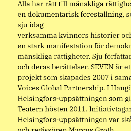
Alla har rätt till mänskliga rättig
en dokumentärisk föreställning, 
sju idag
verksamma kvinnors historier oc
en stark manifestation för demok
mänskliga rättigheter. Sju författa
och deras berättelser. SEVEN är ett
projekt som skapades 2007 i sama
Voices Global Partnership. I Hang
Helsingfors-uppsättningen som g
Teatern hösten 2011. Initiativtaga
Helsingfors-uppsättningen var sk
och regissören Marcus Groth.