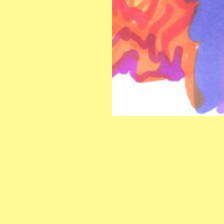
INSTAGRAM
KONTAKT:
FACEBOOK
info@hangoteatertraff.org