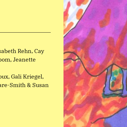
isabeth Rehn, Cay
bom, Jeanette
ux, Gali Kriegel,
eare-Smith & Susan