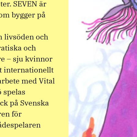
heter. SEVEN är
som bygger på
h livsöden och
ratiska och
re – sju kvinnor
 internationellt
rbete med Vital
ö spelas
ick på Svenska
ren för
ådespelaren