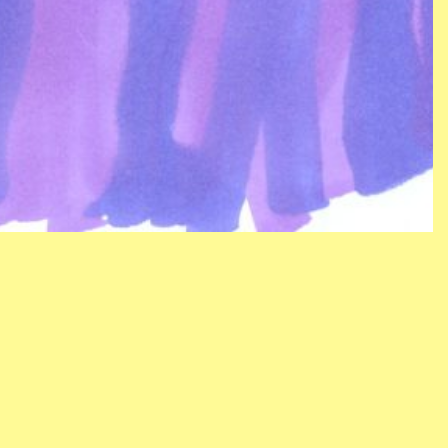
KONTAKT
NYHETSBREV
SEKRETESSPOLICY
TILLGÄNGLIGHETSUTLÅTANDE