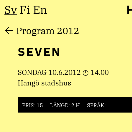
Sv
Fi
En
Hoppa
Program 2012
till
SEVEN
innehåll
SÖNDAG 10.6.2012 ◴ 14.00
Hangö stadshus
PRIS: 15
LÄNGD: 2 H
SPRÅK: