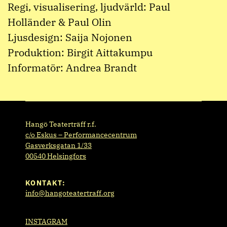
Regi, visualisering, ljudvärld: Paul
Holländer & Paul Olin
Ljusdesign: Saija Nojonen
Produktion: Birgit Aittakumpu
Informatör: Andrea Brandt
Hangö Teaterträff r.f.
c/o Eskus – Performancecentrum
Gasverksgatan 1/33
00540 Helsingfors
KONTAKT:
info@hangoteatertraff.org
INSTAGRAM