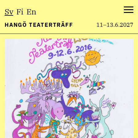
Välj
Sv
Fi
En
språk:
Me
HANGÖ TEATERTRÄFF
11–13.6.2027
Hoppa
till
innehåll