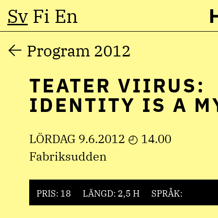
Sv
Fi
En
Hoppa
Program 2012
till
TEATER VIIRUS:
innehåll
IDENTITY IS A 
LÖRDAG 9.6.2012 ◴ 14.00
Fabriksudden
PRIS: 18
LÄNGD: 2,5 H
SPRÅK: