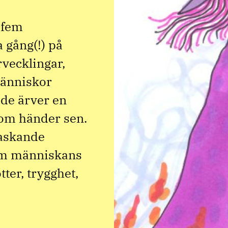
 fem
a gång(!) på
rvecklingar,
människor
 de ärver en
som händer sen.
raskande
 om människans
ter, trygghet,