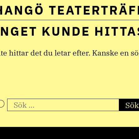
HANGÖ TEATERTRÄF
Välj
språk:
INGET KUNDE HITTA
e hittar det du letar efter. Kanske en sök
Sök
efter: