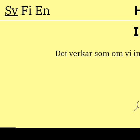
Sv
Fi
En
Hoppa
till
innehåll
Det verkar som om vi int