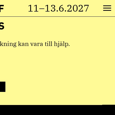
F
11–13.6.2027
M
S
ning kan vara till hjälp.