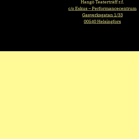
Hangö Teaterträff r.f.
c/o Eskus – Performancecentrum
Gasverksgatan 1/33
00540 Helsingfors